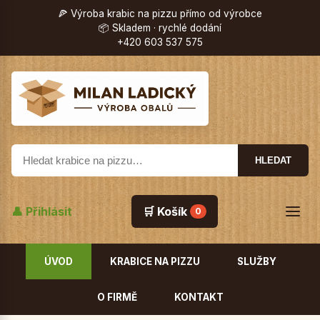
🍕 Výroba krabic na pizzu přímo od výrobce
📦 Skladem · rychlé dodání
+420 603 537 575
HLEDAT
👤 Přihlásit
🛒 Košík
0
ÚVOD
KRABICE NA PIZZU
SLUŽBY
O FIRMĚ
KONTAKT